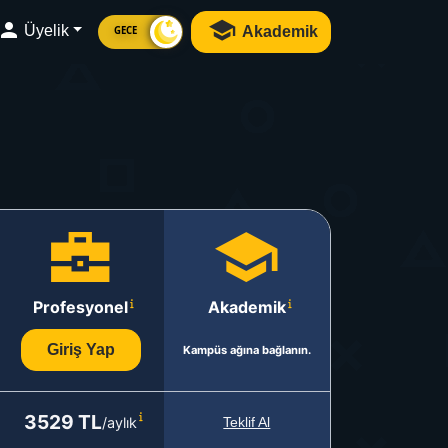
Üyelik
Akademik
GECE
Profesyonel
Akademik
Giriş Yap
Kampüs ağına bağlanın.
3529 TL
/aylık
Teklif Al