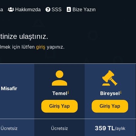
ma
Hakkımızda
SSS
Bize Yazın
inize ulaştınız.
mek için lütfen
yapınız.
giriş
Misafir
Temel
Bireysel
Giriş Yap
Giriş Yap
359 TL
Ücretsiz
Ücretsiz
/aylık