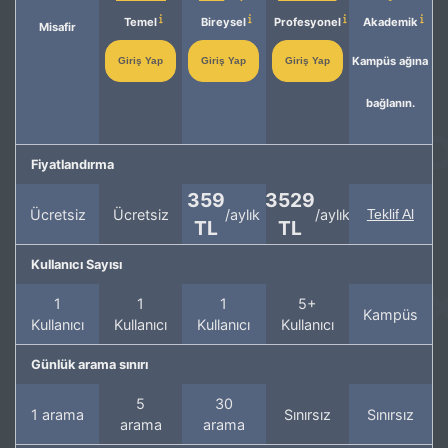
Temel
Bireysel
Profesyonel
Akademik
Misafir
Kampüs ağına
Giriş Yap
Giriş Yap
Giriş Yap
bağlanın.
Fiyatlandırma
359
3529
Ücretsiz
Ücretsiz
/aylık
/aylık
Teklif Al
TL
TL
Kullanıcı Sayısı
1
1
1
5+
Kampüs
Kullanıcı
Kullanıcı
Kullanıcı
Kullanıcı
Günlük arama sınırı
5
30
1 arama
Sınırsız
Sınırsız
arama
arama