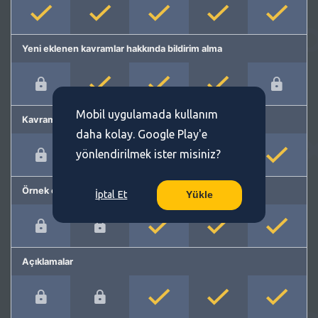
Yeni eklenen kavramlar hakkında bildirim alma
Mobil uygulamada kullanım
Kavram önerme
daha kolay. Google Play'e
yönlendirilmek ister misiniz?
Örnek cümleler
İptal Et
Yükle
Açıklamalar