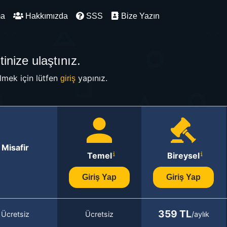
ma
Hakkımızda
SSS
Bize Yazın
inize ulaştınız.
mek için lütfen
yapınız.
giriş
Misafir
Temel
Bireysel
Giriş Yap
Giriş Yap
359 TL
Ücretsiz
Ücretsiz
/aylık