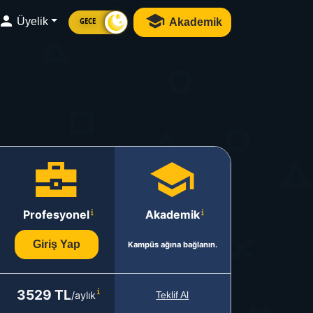
Üyelik
Akademik
GECE
Profesyonel
Akademik
Giriş Yap
Kampüs ağına bağlanın.
3529 TL
/aylık
Teklif Al