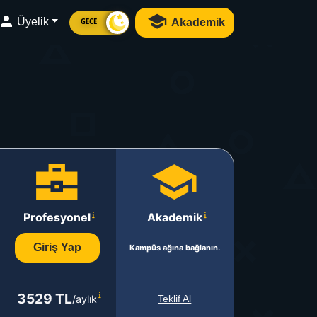
Üyelik
Akademik
GECE
Profesyonel
Akademik
Giriş Yap
Kampüs ağına bağlanın.
3529 TL
/aylık
Teklif Al