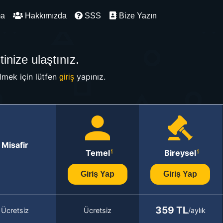
ma
Hakkımızda
SSS
Bize Yazın
inize ulaştınız.
mek için lütfen
yapınız.
giriş
Misafir
Temel
Bireysel
Giriş Yap
Giriş Yap
359 TL
Ücretsiz
Ücretsiz
/aylık