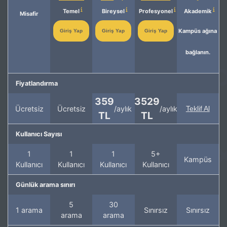
Temel
Bireysel
Profesyonel
Akademik
Misafir
Kampüs ağına
Giriş Yap
Giriş Yap
Giriş Yap
bağlanın.
Fiyatlandırma
359
3529
Ücretsiz
Ücretsiz
/aylık
/aylık
Teklif Al
TL
TL
Kullanıcı Sayısı
1
1
1
5+
Kampüs
Kullanıcı
Kullanıcı
Kullanıcı
Kullanıcı
Günlük arama sınırı
5
30
1 arama
Sınırsız
Sınırsız
arama
arama