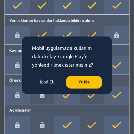
Yeni eklenen kavramlar hakkında bildirim alma
Mobil uygulamada kullanım
Kavram önerme
daha kolay. Google Play'e
yönlendirilmek ister misiniz?
Örnek cümleler
İptal Et
Yükle
Açıklamalar