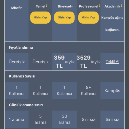
Temel
Bireysel
Profesyonel
Akademik
Misafir
Kampüs ağına
Giriş Yap
Giriş Yap
Giriş Yap
bağlanın.
Fiyatlandırma
359
3529
Ücretsiz
Ücretsiz
/aylık
/aylık
Teklif Al
TL
TL
Kullanıcı Sayısı
1
1
1
5+
Kampüs
Kullanıcı
Kullanıcı
Kullanıcı
Kullanıcı
Günlük arama sınırı
5
30
1 arama
Sınırsız
Sınırsız
arama
arama