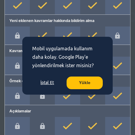
Yeni eklenen kavramlar hakkında bildirim alma
Mobil uygulamada kullanım
Kavram önerme
daha kolay. Google Play'e
yönlendirilmek ister misiniz?
Örnek cümleler
İptal Et
Yükle
Açıklamalar