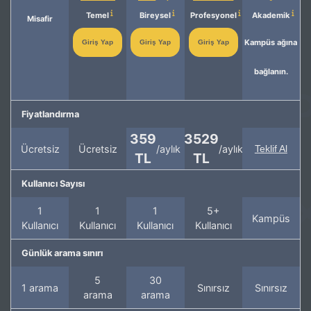
Temel
Bireysel
Profesyonel
Akademik
Misafir
Kampüs ağına
Giriş Yap
Giriş Yap
Giriş Yap
bağlanın.
Fiyatlandırma
359
3529
Ücretsiz
Ücretsiz
/aylık
/aylık
Teklif Al
TL
TL
Kullanıcı Sayısı
1
1
1
5+
Kampüs
Kullanıcı
Kullanıcı
Kullanıcı
Kullanıcı
Günlük arama sınırı
5
30
1 arama
Sınırsız
Sınırsız
arama
arama