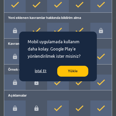
Yeni eklenen kavramlar hakkında bildirim alma
Mobil uygulamada kullanım
Kavram önerme
daha kolay. Google Play'e
yönlendirilmek ister misiniz?
Örnek cümleler
İptal Et
Yükle
Açıklamalar