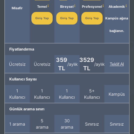
Temel
Bireysel
Profesyonel
Akademik
Misafir
Kampüs ağına
Giriş Yap
Giriş Yap
Giriş Yap
bağlanın.
Fiyatlandırma
359
3529
Ücretsiz
Ücretsiz
/aylık
/aylık
Teklif Al
TL
TL
Kullanıcı Sayısı
1
1
1
5+
Kampüs
Kullanıcı
Kullanıcı
Kullanıcı
Kullanıcı
Günlük arama sınırı
5
30
1 arama
Sınırsız
Sınırsız
arama
arama