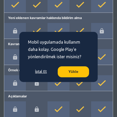
Yeni eklenen kavramlar hakkında bildirim alma
Mobil uygulamada kullanım
Kavram önerme
daha kolay. Google Play'e
yönlendirilmek ister misiniz?
Örnek cümleler
İptal Et
Yükle
Açıklamalar