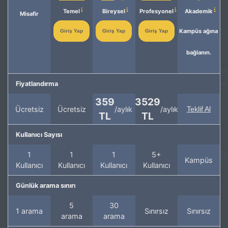
Temel
Bireysel
Profesyonel
Akademik
Misafir
Kampüs ağına
Giriş Yap
Giriş Yap
Giriş Yap
bağlanın.
Fiyatlandırma
359
3529
Ücretsiz
Ücretsiz
/aylık
/aylık
Teklif Al
TL
TL
Kullanıcı Sayısı
1
1
1
5+
Kampüs
Kullanıcı
Kullanıcı
Kullanıcı
Kullanıcı
Günlük arama sınırı
5
30
1 arama
Sınırsız
Sınırsız
arama
arama