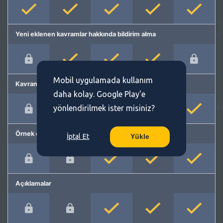
Yeni eklenen kavramlar hakkında bildirim alma
Mobil uygulamada kullanım
Kavram önerme
daha kolay. Google Play'e
yönlendirilmek ister misiniz?
Örnek cümleler
İptal Et
Yükle
Açıklamalar