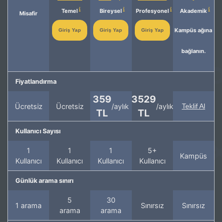
Temel
Bireysel
Profesyonel
Akademik
Misafir
Kampüs ağına
Giriş Yap
Giriş Yap
Giriş Yap
bağlanın.
Fiyatlandırma
359
3529
Ücretsiz
Ücretsiz
/aylık
/aylık
Teklif Al
TL
TL
Kullanıcı Sayısı
1
1
1
5+
Kampüs
Kullanıcı
Kullanıcı
Kullanıcı
Kullanıcı
Günlük arama sınırı
5
30
1 arama
Sınırsız
Sınırsız
arama
arama