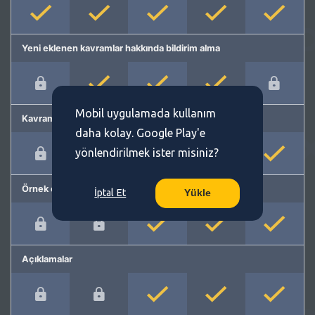
Yeni eklenen kavramlar hakkında bildirim alma
Mobil uygulamada kullanım
Kavram önerme
daha kolay. Google Play'e
yönlendirilmek ister misiniz?
Örnek cümleler
İptal Et
Yükle
Açıklamalar