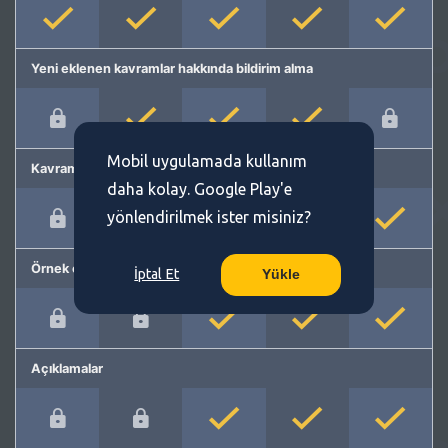
Yeni eklenen kavramlar hakkında bildirim alma
Mobil uygulamada kullanım
Kavram önerme
daha kolay. Google Play'e
yönlendirilmek ister misiniz?
Örnek cümleler
İptal Et
Yükle
Açıklamalar