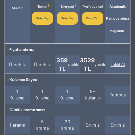
Temel
Bireysel
Profesyonel
Akademik
Misafir
Kampüs ağına
Giriş Yap
Giriş Yap
Giriş Yap
bağlanın.
Fiyatlandırma
359
3529
Ücretsiz
Ücretsiz
/aylık
/aylık
Teklif Al
TL
TL
Kullanıcı Sayısı
1
1
1
5+
Kampüs
Kullanıcı
Kullanıcı
Kullanıcı
Kullanıcı
Günlük arama sınırı
5
30
1 arama
Sınırsız
Sınırsız
arama
arama