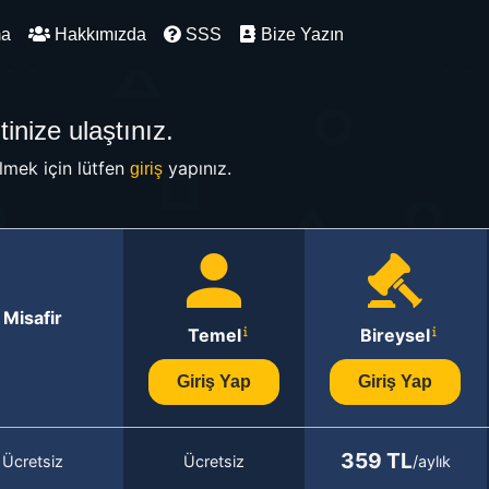
ma
Hakkımızda
SSS
Bize Yazın
inize ulaştınız.
mek için lütfen
yapınız.
giriş
Misafir
Temel
Bireysel
Giriş Yap
Giriş Yap
359 TL
Ücretsiz
Ücretsiz
/aylık