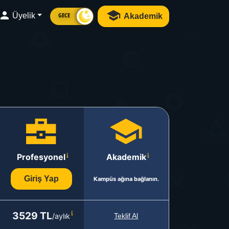
Üyelik
Akademik
GECE
Profesyonel
Akademik
Giriş Yap
Kampüs ağına bağlanın.
3529 TL
/aylık
Teklif Al