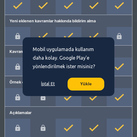
Yeni eklenen kavramlar hakkında bildirim alma
Mobil uygulamada kullanım
Kavram önerme
daha kolay. Google Play'e
yönlendirilmek ister misiniz?
Örnek cümleler
İptal Et
Yükle
Açıklamalar