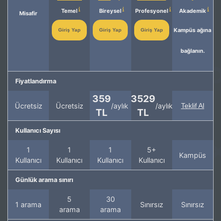
Temel
Bireysel
Profesyonel
Akademik
Misafir
Kampüs ağına
Giriş Yap
Giriş Yap
Giriş Yap
bağlanın.
Fiyatlandırma
359
3529
Ücretsiz
Ücretsiz
/aylık
/aylık
Teklif Al
TL
TL
Kullanıcı Sayısı
1
1
1
5+
Kampüs
Kullanıcı
Kullanıcı
Kullanıcı
Kullanıcı
Günlük arama sınırı
5
30
1 arama
Sınırsız
Sınırsız
arama
arama