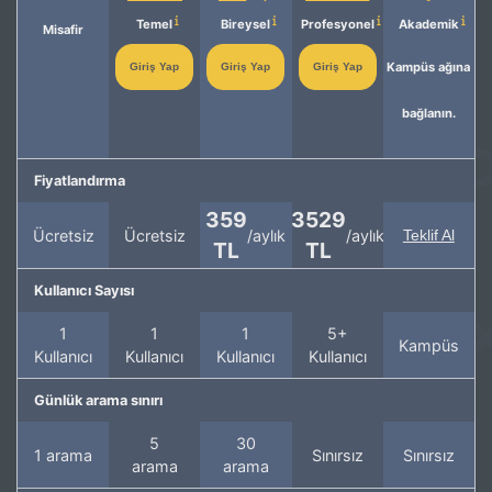
Temel
Bireysel
Profesyonel
Akademik
Misafir
Kampüs ağına
Giriş Yap
Giriş Yap
Giriş Yap
bağlanın.
Fiyatlandırma
359
3529
Ücretsiz
Ücretsiz
/aylık
/aylık
Teklif Al
TL
TL
Kullanıcı Sayısı
1
1
1
5+
Kampüs
Kullanıcı
Kullanıcı
Kullanıcı
Kullanıcı
Günlük arama sınırı
5
30
1 arama
Sınırsız
Sınırsız
arama
arama