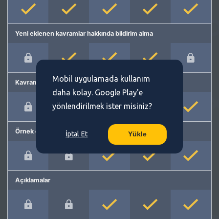
Yeni eklenen kavramlar hakkında bildirim alma
Mobil uygulamada kullanım
Kavram önerme
daha kolay. Google Play'e
yönlendirilmek ister misiniz?
Örnek cümleler
İptal Et
Yükle
Açıklamalar