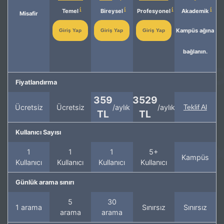
Temel
Bireysel
Profesyonel
Akademik
Misafir
Kampüs ağına
Giriş Yap
Giriş Yap
Giriş Yap
bağlanın.
Fiyatlandırma
359
3529
Ücretsiz
Ücretsiz
/aylık
/aylık
Teklif Al
TL
TL
Kullanıcı Sayısı
1
1
1
5+
Kampüs
Kullanıcı
Kullanıcı
Kullanıcı
Kullanıcı
Günlük arama sınırı
5
30
1 arama
Sınırsız
Sınırsız
arama
arama