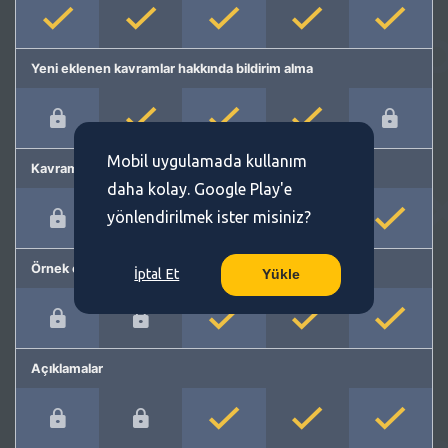
Yeni eklenen kavramlar hakkında bildirim alma
Mobil uygulamada kullanım
Kavram önerme
daha kolay. Google Play'e
yönlendirilmek ister misiniz?
Örnek cümleler
İptal Et
Yükle
Açıklamalar