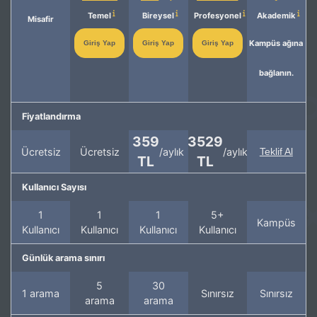
Temel
Bireysel
Profesyonel
Akademik
Misafir
Kampüs ağına
Giriş Yap
Giriş Yap
Giriş Yap
bağlanın.
Fiyatlandırma
359
3529
Ücretsiz
Ücretsiz
/aylık
/aylık
Teklif Al
TL
TL
Kullanıcı Sayısı
1
1
1
5+
Kampüs
Kullanıcı
Kullanıcı
Kullanıcı
Kullanıcı
Günlük arama sınırı
5
30
1 arama
Sınırsız
Sınırsız
arama
arama