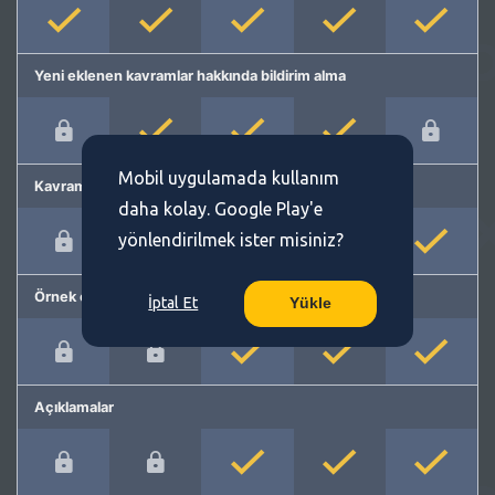
Yeni eklenen kavramlar hakkında bildirim alma
Mobil uygulamada kullanım
Kavram önerme
daha kolay. Google Play'e
yönlendirilmek ister misiniz?
Örnek cümleler
İptal Et
Yükle
Açıklamalar