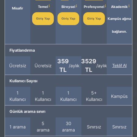
Temel
Bireysel
Profesyonel
Akademik
Misafir
Kampüs ağına
Giriş Yap
Giriş Yap
Giriş Yap
bağlanın.
Fiyatlandırma
359
3529
Ücretsiz
Ücretsiz
/aylık
/aylık
Teklif Al
TL
TL
Kullanıcı Sayısı
1
1
1
5+
Kampüs
Kullanıcı
Kullanıcı
Kullanıcı
Kullanıcı
Günlük arama sınırı
5
30
1 arama
Sınırsız
Sınırsız
arama
arama