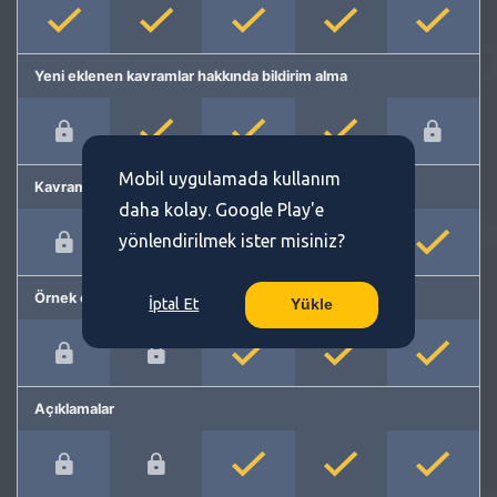
Yeni eklenen kavramlar hakkında bildirim alma
Mobil uygulamada kullanım
Kavram önerme
daha kolay. Google Play'e
yönlendirilmek ister misiniz?
Örnek cümleler
İptal Et
Yükle
Açıklamalar