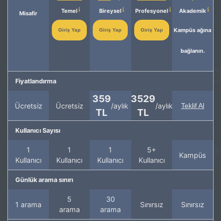
Temel
Bireysel
Profesyonel
Akademik
Misafir
Kampüs ağına
Giriş Yap
Giriş Yap
Giriş Yap
bağlanın.
Fiyatlandırma
359
3529
Ücretsiz
Ücretsiz
/aylık
/aylık
Teklif Al
TL
TL
Kullanıcı Sayısı
1
1
1
5+
Kampüs
Kullanıcı
Kullanıcı
Kullanıcı
Kullanıcı
Günlük arama sınırı
5
30
1 arama
Sınırsız
Sınırsız
arama
arama