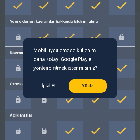
Yeni eklenen kavramlar hakkında bildirim alma
Mobil uygulamada kullanım
Kavram önerme
daha kolay. Google Play'e
yönlendirilmek ister misiniz?
Örnek cümleler
İptal Et
Yükle
Açıklamalar