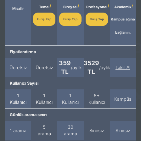
Temel
Bireysel
Profesyonel
Akademik
Misafir
Kampüs ağına
Giriş Yap
Giriş Yap
Giriş Yap
bağlanın.
Fiyatlandırma
359
3529
Ücretsiz
Ücretsiz
/aylık
/aylık
Teklif Al
TL
TL
Kullanıcı Sayısı
1
1
1
5+
Kampüs
Kullanıcı
Kullanıcı
Kullanıcı
Kullanıcı
Günlük arama sınırı
5
30
1 arama
Sınırsız
Sınırsız
arama
arama