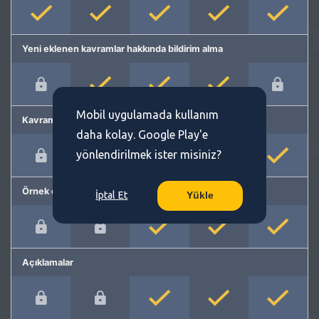
Yeni eklenen kavramlar hakkında bildirim alma
Mobil uygulamada kullanım
Kavram önerme
daha kolay. Google Play'e
yönlendirilmek ister misiniz?
Örnek cümleler
İptal Et
Yükle
Açıklamalar