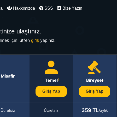
ma
Hakkımızda
SSS
Bize Yazın
inize ulaştınız.
mek için lütfen
yapınız.
giriş
Misafir
Temel
Bireysel
Giriş Yap
Giriş Yap
359 TL
Ücretsiz
Ücretsiz
/aylık