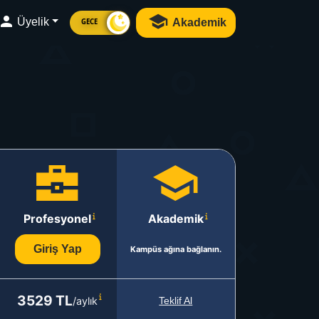
Üyelik
Akademik
GECE
Profesyonel
Akademik
Giriş Yap
Kampüs ağına bağlanın.
3529 TL
/aylık
Teklif Al