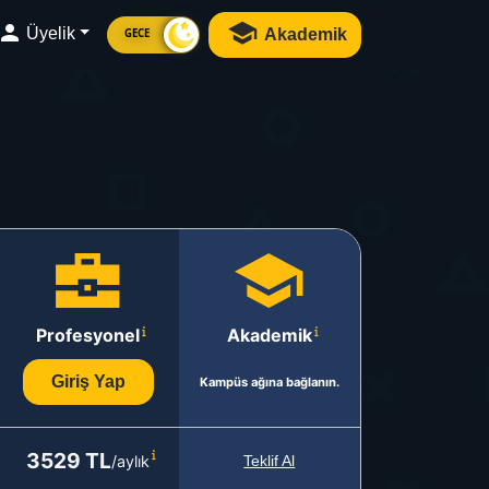
Üyelik
Akademik
GECE
Profesyonel
Akademik
Giriş Yap
Kampüs ağına bağlanın.
3529 TL
/aylık
Teklif Al