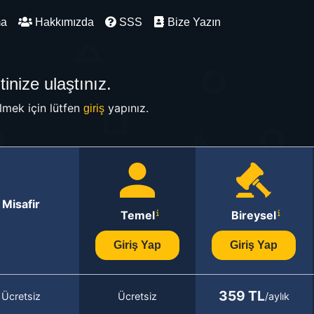
ma
Hakkımızda
SSS
Bize Yazın
inize ulaştınız.
mek için lütfen
yapınız.
giriş
Misafir
Temel
Bireysel
Giriş Yap
Giriş Yap
359 TL
Ücretsiz
Ücretsiz
/aylık