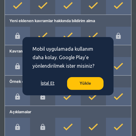
Yeni eklenen kavramlar hakkında bildirim alma
Mobil uygulamada kullanım
Kavram önerme
daha kolay. Google Play'e
yönlendirilmek ister misiniz?
Örnek cümleler
İptal Et
Yükle
Açıklamalar