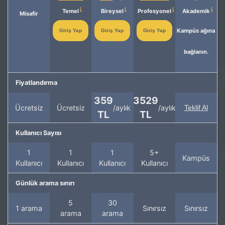
Temel
Bireysel
Profesyonel
Akademik
Misafir
Kampüs ağına
Giriş Yap
Giriş Yap
Giriş Yap
bağlanın.
Fiyatlandırma
359
3529
Ücretsiz
Ücretsiz
/aylık
/aylık
Teklif Al
TL
TL
Kullanıcı Sayısı
1
1
1
5+
Kampüs
Kullanıcı
Kullanıcı
Kullanıcı
Kullanıcı
Günlük arama sınırı
5
30
1 arama
Sınırsız
Sınırsız
arama
arama