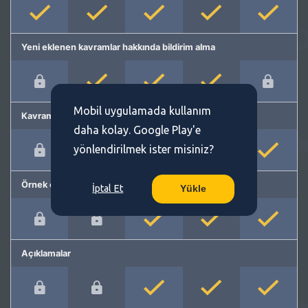
Yeni eklenen kavramlar hakkında bildirim alma
Mobil uygulamada kullanım
Kavram önerme
daha kolay. Google Play'e
yönlendirilmek ister misiniz?
Örnek cümleler
İptal Et
Yükle
Açıklamalar