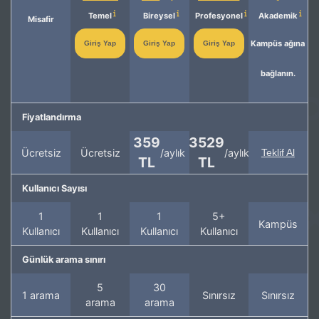
Temel
Bireysel
Profesyonel
Akademik
Misafir
Kampüs ağına
Giriş Yap
Giriş Yap
Giriş Yap
bağlanın.
Fiyatlandırma
359
3529
Ücretsiz
Ücretsiz
/aylık
/aylık
Teklif Al
TL
TL
Kullanıcı Sayısı
1
1
1
5+
Kampüs
Kullanıcı
Kullanıcı
Kullanıcı
Kullanıcı
Günlük arama sınırı
5
30
1 arama
Sınırsız
Sınırsız
arama
arama