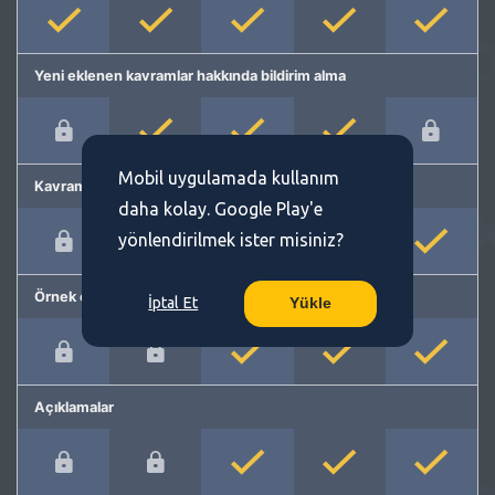
Yeni eklenen kavramlar hakkında bildirim alma
Mobil uygulamada kullanım
Kavram önerme
daha kolay. Google Play'e
yönlendirilmek ister misiniz?
Örnek cümleler
İptal Et
Yükle
Açıklamalar