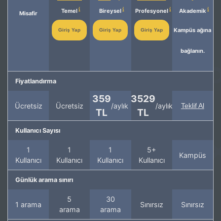
Temel
Bireysel
Profesyonel
Akademik
Misafir
Kampüs ağına
Giriş Yap
Giriş Yap
Giriş Yap
bağlanın.
Fiyatlandırma
359
3529
Ücretsiz
Ücretsiz
/aylık
/aylık
Teklif Al
TL
TL
Kullanıcı Sayısı
1
1
1
5+
Kampüs
Kullanıcı
Kullanıcı
Kullanıcı
Kullanıcı
Günlük arama sınırı
5
30
1 arama
Sınırsız
Sınırsız
arama
arama