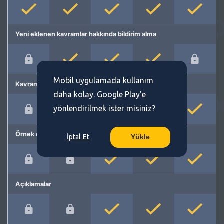
Yeni eklenen kavramlar hakkında bildirim alma
Mobil uygulamada kullanım
Kavram önerme
daha kolay. Google Play'e
yönlendirilmek ister misiniz?
Örnek cümleler
İptal Et
Yükle
Açıklamalar