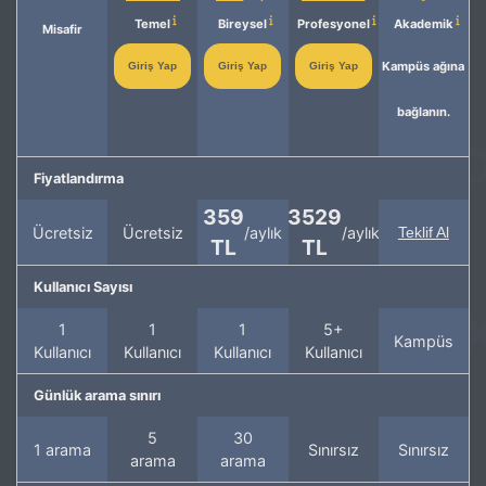
Temel
Bireysel
Profesyonel
Akademik
Misafir
Kampüs ağına
Giriş Yap
Giriş Yap
Giriş Yap
bağlanın.
Fiyatlandırma
359
3529
Ücretsiz
Ücretsiz
/aylık
/aylık
Teklif Al
TL
TL
Kullanıcı Sayısı
1
1
1
5+
Kampüs
Kullanıcı
Kullanıcı
Kullanıcı
Kullanıcı
Günlük arama sınırı
5
30
1 arama
Sınırsız
Sınırsız
arama
arama