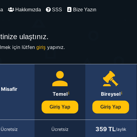
ma
Hakkımızda
SSS
Bize Yazın
inize ulaştınız.
mek için lütfen
yapınız.
giriş
Misafir
Temel
Bireysel
Giriş Yap
Giriş Yap
359 TL
Ücretsiz
Ücretsiz
/aylık