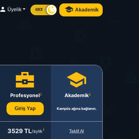
Üyelik
Akademik
GECE
Profesyonel
Akademik
Giriş Yap
Kampüs ağına bağlanın.
3529 TL
/aylık
Teklif Al