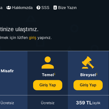
ma
Hakkımızda
SSS
Bize Yazın
inize ulaştınız.
mek için lütfen
yapınız.
giriş
Misafir
Temel
Bireysel
Giriş Yap
Giriş Yap
359 TL
Ücretsiz
Ücretsiz
/aylık