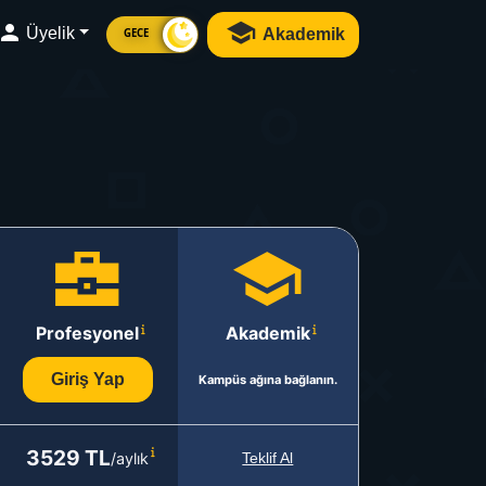
Üyelik
Akademik
GECE
Profesyonel
Akademik
Giriş Yap
Kampüs ağına bağlanın.
3529 TL
/aylık
Teklif Al