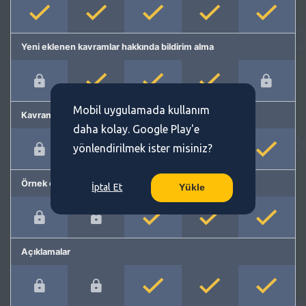
Yeni eklenen kavramlar hakkında bildirim alma
Mobil uygulamada kullanım
Kavram önerme
daha kolay. Google Play'e
yönlendirilmek ister misiniz?
Örnek cümleler
İptal Et
Yükle
Açıklamalar