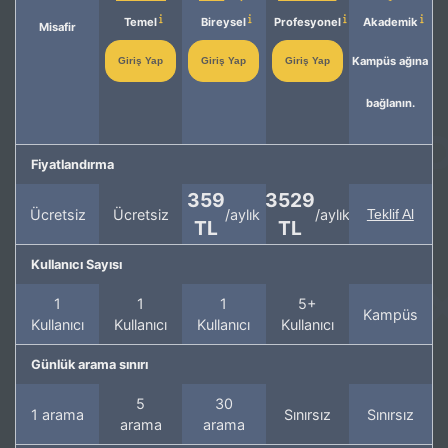
Temel
Bireysel
Profesyonel
Akademik
Misafir
Kampüs ağına
Giriş Yap
Giriş Yap
Giriş Yap
bağlanın.
Fiyatlandırma
359
3529
Ücretsiz
Ücretsiz
/aylık
/aylık
Teklif Al
TL
TL
Kullanıcı Sayısı
1
1
1
5+
Kampüs
Kullanıcı
Kullanıcı
Kullanıcı
Kullanıcı
Günlük arama sınırı
5
30
1 arama
Sınırsız
Sınırsız
arama
arama