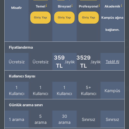
Temel
Bireysel
Profesyonel
Akademik
Misafir
Kampüs ağına
Giriş Yap
Giriş Yap
Giriş Yap
bağlanın.
Fiyatlandırma
359
3529
Ücretsiz
Ücretsiz
/aylık
/aylık
Teklif Al
TL
TL
Kullanıcı Sayısı
1
1
1
5+
Kampüs
Kullanıcı
Kullanıcı
Kullanıcı
Kullanıcı
Günlük arama sınırı
5
30
1 arama
Sınırsız
Sınırsız
arama
arama