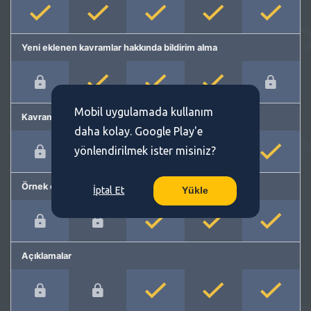
Yeni eklenen kavramlar hakkında bildirim alma
Mobil uygulamada kullanım
Kavram önerme
daha kolay. Google Play'e
yönlendirilmek ister misiniz?
Örnek cümleler
İptal Et
Yükle
Açıklamalar