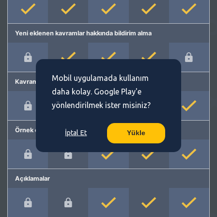
Yeni eklenen kavramlar hakkında bildirim alma
Mobil uygulamada kullanım
Kavram önerme
daha kolay. Google Play'e
yönlendirilmek ister misiniz?
Örnek cümleler
İptal Et
Yükle
Açıklamalar