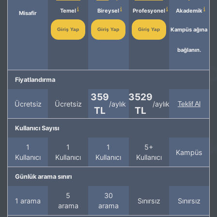
Temel
Bireysel
Profesyonel
Akademik
Misafir
Kampüs ağına
Giriş Yap
Giriş Yap
Giriş Yap
bağlanın.
Fiyatlandırma
359
3529
Ücretsiz
Ücretsiz
/aylık
/aylık
Teklif Al
TL
TL
Kullanıcı Sayısı
1
1
1
5+
Kampüs
Kullanıcı
Kullanıcı
Kullanıcı
Kullanıcı
Günlük arama sınırı
5
30
1 arama
Sınırsız
Sınırsız
arama
arama