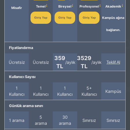
Temel
Bireysel
Profesyonel
Akademik
Misafir
Kampüs ağına
Giriş Yap
Giriş Yap
Giriş Yap
bağlanın.
Fiyatlandırma
359
3529
Ücretsiz
Ücretsiz
/aylık
/aylık
Teklif Al
TL
TL
Kullanıcı Sayısı
1
1
1
5+
Kampüs
Kullanıcı
Kullanıcı
Kullanıcı
Kullanıcı
Günlük arama sınırı
5
30
1 arama
Sınırsız
Sınırsız
arama
arama