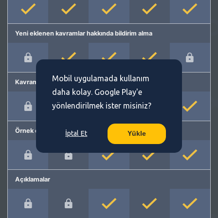
Yeni eklenen kavramlar hakkında bildirim alma
Mobil uygulamada kullanım
Kavram önerme
daha kolay. Google Play'e
yönlendirilmek ister misiniz?
Örnek cümleler
İptal Et
Yükle
Açıklamalar