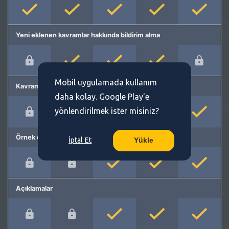
Yeni eklenen kavramlar hakkında bildirim alma
Mobil uygulamada kullanım
Kavram önerme
daha kolay. Google Play'e
yönlendirilmek ister misiniz?
Örnek cümleler
İptal Et
Yükle
Açıklamalar