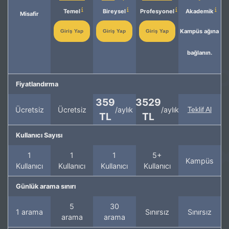
Temel
Bireysel
Profesyonel
Akademik
Misafir
Kampüs ağına
Giriş Yap
Giriş Yap
Giriş Yap
bağlanın.
Fiyatlandırma
359
3529
Ücretsiz
Ücretsiz
/aylık
/aylık
Teklif Al
TL
TL
Kullanıcı Sayısı
1
1
1
5+
Kampüs
Kullanıcı
Kullanıcı
Kullanıcı
Kullanıcı
Günlük arama sınırı
5
30
1 arama
Sınırsız
Sınırsız
arama
arama