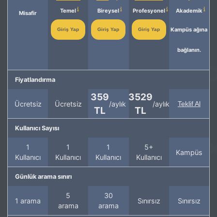
Temel
Bireysel
Profesyonel
Akademik
Misafir
Kampüs ağına
Giriş Yap
Giriş Yap
Giriş Yap
bağlanın.
Fiyatlandırma
359
3529
Ücretsiz
Ücretsiz
/aylık
/aylık
Teklif Al
TL
TL
Kullanıcı Sayısı
1
1
1
5+
Kampüs
Kullanıcı
Kullanıcı
Kullanıcı
Kullanıcı
Günlük arama sınırı
5
30
1 arama
Sınırsız
Sınırsız
arama
arama