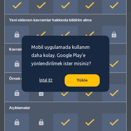
Yeni eklenen kavramlar hakkında bildirim alma
Mobil uygulamada kullanım
Kavram önerme
daha kolay. Google Play'e
yönlendirilmek ister misiniz?
Örnek cümleler
İptal Et
Yükle
Açıklamalar