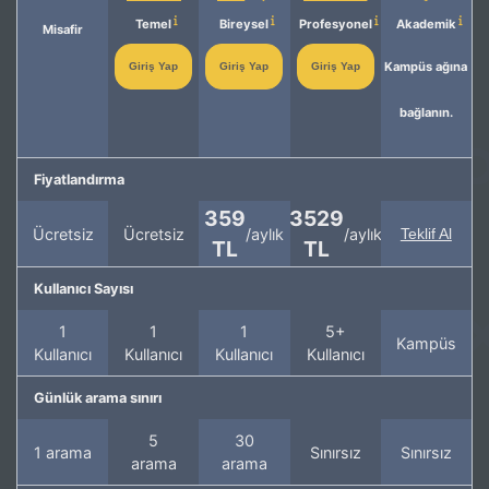
Temel
Bireysel
Profesyonel
Akademik
Misafir
Kampüs ağına
Giriş Yap
Giriş Yap
Giriş Yap
bağlanın.
Fiyatlandırma
359
3529
Ücretsiz
Ücretsiz
/aylık
/aylık
Teklif Al
TL
TL
Kullanıcı Sayısı
1
1
1
5+
Kampüs
Kullanıcı
Kullanıcı
Kullanıcı
Kullanıcı
Günlük arama sınırı
5
30
1 arama
Sınırsız
Sınırsız
arama
arama