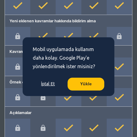
Yeni eklenen kavramlar hakkında bildirim alma
Mobil uygulamada kullanım
Kavram önerme
daha kolay. Google Play'e
yönlendirilmek ister misiniz?
Örnek cümleler
İptal Et
Yükle
Açıklamalar