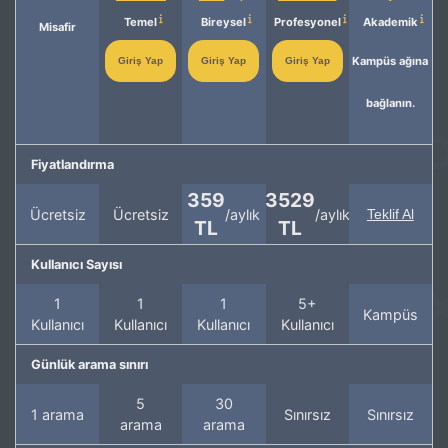
Temel
Bireysel
Profesyonel
Akademik
Misafir
Kampüs ağına
Giriş Yap
Giriş Yap
Giriş Yap
bağlanın.
Fiyatlandırma
359
3529
Ücretsiz
Ücretsiz
/aylık
/aylık
Teklif Al
TL
TL
Kullanıcı Sayısı
1
1
1
5+
Kampüs
Kullanıcı
Kullanıcı
Kullanıcı
Kullanıcı
Günlük arama sınırı
5
30
1 arama
Sınırsız
Sınırsız
arama
arama