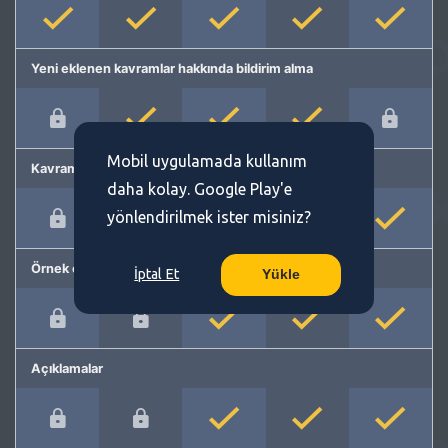
Yeni eklenen kavramlar hakkında bildirim alma
Mobil uygulamada kullanım
Kavram önerme
daha kolay. Google Play'e
yönlendirilmek ister misiniz?
Örnek cümleler
İptal Et
Yükle
Açıklamalar