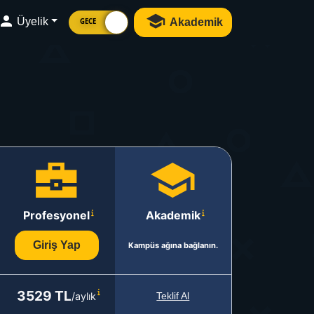
Üyelik
Akademik
GECE
Profesyonel
Akademik
Giriş Yap
Kampüs ağına bağlanın.
3529 TL
/aylık
Teklif Al