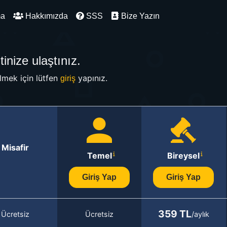
ma
Hakkımızda
SSS
Bize Yazın
inize ulaştınız.
mek için lütfen
yapınız.
giriş
Misafir
Temel
Bireysel
Giriş Yap
Giriş Yap
359 TL
Ücretsiz
Ücretsiz
/aylık