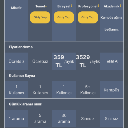
Temel
Bireysel
Profesyonel
Akademik
Misafir
Kampüs ağına
Giriş Yap
Giriş Yap
Giriş Yap
bağlanın.
Fiyatlandırma
359
3529
Ücretsiz
Ücretsiz
/aylık
/aylık
Teklif Al
TL
TL
Kullanıcı Sayısı
1
1
1
5+
Kampüs
Kullanıcı
Kullanıcı
Kullanıcı
Kullanıcı
Günlük arama sınırı
5
30
1 arama
Sınırsız
Sınırsız
arama
arama