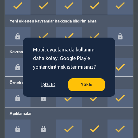
Yeni eklenen kavramlar hakkında bildirim alma
Mobil uygulamada kullanım
Kavram önerme
daha kolay. Google Play'e
yönlendirilmek ister misiniz?
Örnek cümleler
İptal Et
Yükle
Açıklamalar