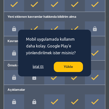
Yeni eklenen kavramlar hakkında bildirim alma
Mobil uygulamada kullanım
Kavram önerme
daha kolay. Google Play'e
yönlendirilmek ister misiniz?
Örnek cümleler
İptal Et
Yükle
Açıklamalar