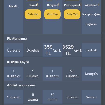
Temel
Bireysel
Profesyonel
Akademik
Misafir
Kampüs ağına
Giriş Yap
Giriş Yap
Giriş Yap
bağlanın.
Fiyatlandırma
359
3529
Ücretsiz
Ücretsiz
/aylık
/aylık
Teklif Al
TL
TL
Kullanıcı Sayısı
1
1
1
5+
Kampüs
Kullanıcı
Kullanıcı
Kullanıcı
Kullanıcı
Günlük arama sınırı
5
30
1 arama
Sınırsız
Sınırsız
arama
arama