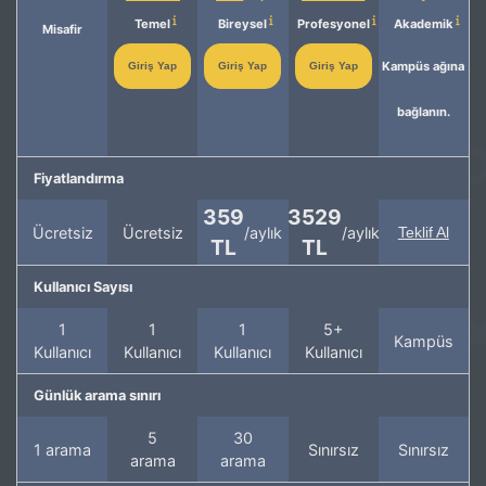
Temel
Bireysel
Profesyonel
Akademik
Misafir
Kampüs ağına
Giriş Yap
Giriş Yap
Giriş Yap
bağlanın.
Fiyatlandırma
359
3529
Ücretsiz
Ücretsiz
/aylık
/aylık
Teklif Al
TL
TL
Kullanıcı Sayısı
1
1
1
5+
Kampüs
Kullanıcı
Kullanıcı
Kullanıcı
Kullanıcı
Günlük arama sınırı
5
30
1 arama
Sınırsız
Sınırsız
arama
arama