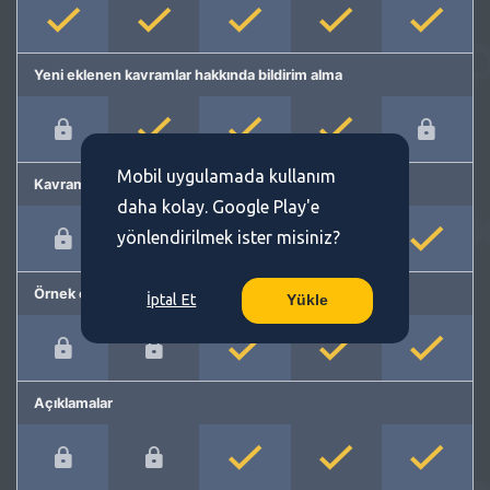
Yeni eklenen kavramlar hakkında bildirim alma
Mobil uygulamada kullanım
Kavram önerme
daha kolay. Google Play'e
yönlendirilmek ister misiniz?
Örnek cümleler
İptal Et
Yükle
Açıklamalar