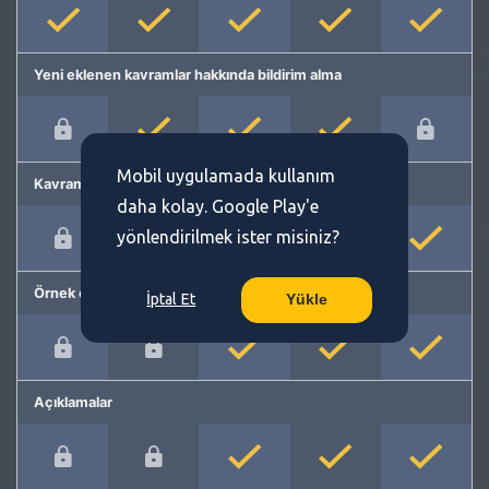
Yeni eklenen kavramlar hakkında bildirim alma
Mobil uygulamada kullanım
Kavram önerme
daha kolay. Google Play'e
yönlendirilmek ister misiniz?
Örnek cümleler
İptal Et
Yükle
Açıklamalar