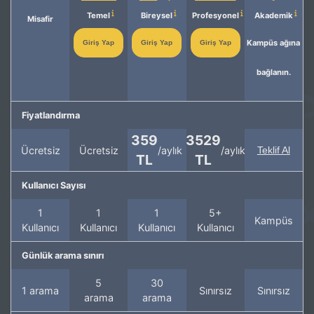
Temel
Bireysel
Profesyonel
Akademik
Misafir
Kampüs ağına
Giriş Yap
Giriş Yap
Giriş Yap
bağlanın.
Fiyatlandırma
359
3529
Ücretsiz
Ücretsiz
/aylık
/aylık
Teklif Al
TL
TL
Kullanıcı Sayısı
1
1
1
5+
Kampüs
Kullanıcı
Kullanıcı
Kullanıcı
Kullanıcı
Günlük arama sınırı
5
30
1 arama
Sınırsız
Sınırsız
arama
arama