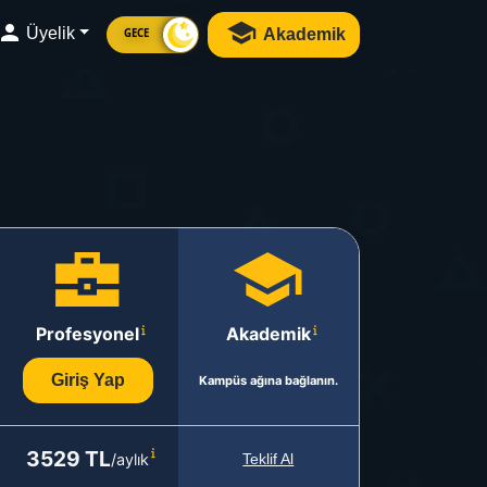
Üyelik
Akademik
GECE
Profesyonel
Akademik
Giriş Yap
Kampüs ağına bağlanın.
3529 TL
/aylık
Teklif Al