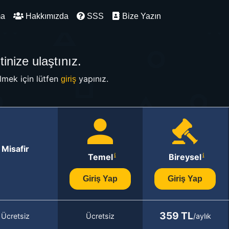
ma
Hakkımızda
SSS
Bize Yazın
inize ulaştınız.
mek için lütfen
yapınız.
giriş
Misafir
Temel
Bireysel
Giriş Yap
Giriş Yap
359 TL
Ücretsiz
Ücretsiz
/aylık