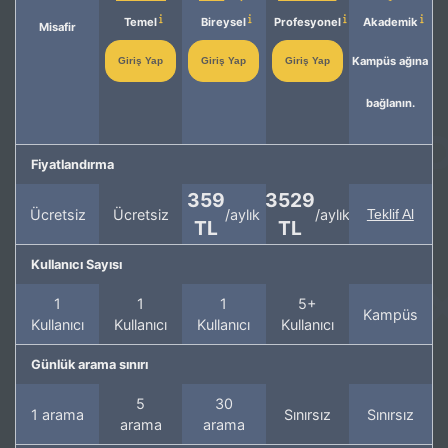
Temel
Bireysel
Profesyonel
Akademik
Misafir
Kampüs ağına
Giriş Yap
Giriş Yap
Giriş Yap
bağlanın.
Fiyatlandırma
359
3529
Ücretsiz
Ücretsiz
/aylık
/aylık
Teklif Al
TL
TL
Kullanıcı Sayısı
1
1
1
5+
Kampüs
Kullanıcı
Kullanıcı
Kullanıcı
Kullanıcı
Günlük arama sınırı
5
30
1 arama
Sınırsız
Sınırsız
arama
arama