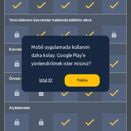
Yeni eklenen kavramlar hakkında bildirim alma
Mobil uygulamada kullanım
Kavram önerme
daha kolay. Google Play'e
yönlendirilmek ister misiniz?
Örnek cümleler
İptal Et
Yükle
Açıklamalar