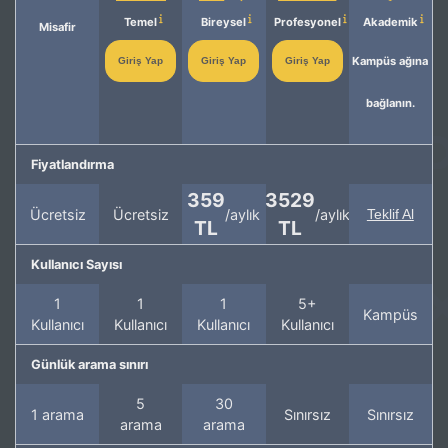
Temel
Bireysel
Profesyonel
Akademik
Misafir
Kampüs ağına
Giriş Yap
Giriş Yap
Giriş Yap
bağlanın.
Fiyatlandırma
359
3529
Ücretsiz
Ücretsiz
/aylık
/aylık
Teklif Al
TL
TL
Kullanıcı Sayısı
1
1
1
5+
Kampüs
Kullanıcı
Kullanıcı
Kullanıcı
Kullanıcı
Günlük arama sınırı
5
30
1 arama
Sınırsız
Sınırsız
arama
arama