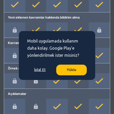
Yeni eklenen kavramlar hakkında bildirim alma
Mobil uygulamada kullanım
Kavram önerme
daha kolay. Google Play'e
yönlendirilmek ister misiniz?
Örnek cümleler
İptal Et
Yükle
Açıklamalar