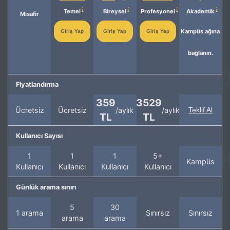
Temel
Bireysel
Profesyonel
Akademik
Misafir
Kampüs ağına
Giriş Yap
Giriş Yap
Giriş Yap
bağlanın.
Fiyatlandırma
359
3529
Ücretsiz
Ücretsiz
/aylık
/aylık
Teklif Al
TL
TL
Kullanıcı Sayısı
1
1
1
5+
Kampüs
Kullanıcı
Kullanıcı
Kullanıcı
Kullanıcı
Günlük arama sınırı
5
30
1 arama
Sınırsız
Sınırsız
arama
arama