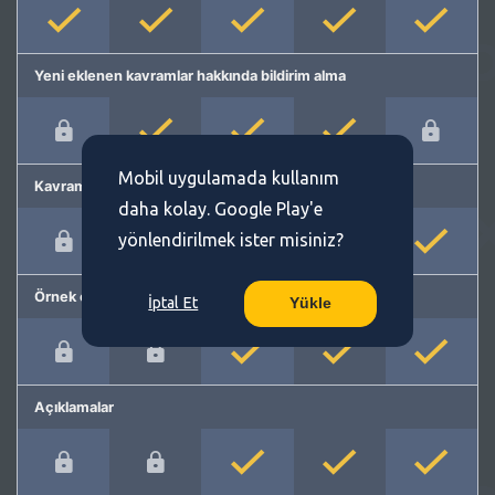
Yeni eklenen kavramlar hakkında bildirim alma
Mobil uygulamada kullanım
Kavram önerme
daha kolay. Google Play'e
yönlendirilmek ister misiniz?
Örnek cümleler
İptal Et
Yükle
Açıklamalar