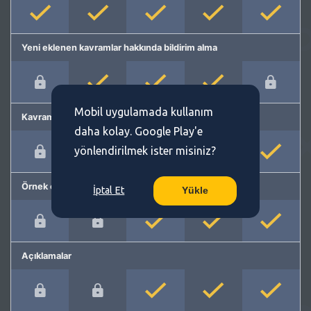
Yeni eklenen kavramlar hakkında bildirim alma
Mobil uygulamada kullanım
Kavram önerme
daha kolay. Google Play'e
yönlendirilmek ister misiniz?
Örnek cümleler
İptal Et
Yükle
Açıklamalar