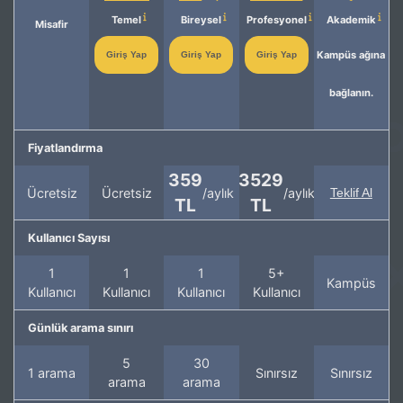
Temel
Bireysel
Profesyonel
Akademik
Misafir
Kampüs ağına
Giriş Yap
Giriş Yap
Giriş Yap
bağlanın.
Fiyatlandırma
359
3529
Ücretsiz
Ücretsiz
/aylık
/aylık
Teklif Al
TL
TL
Kullanıcı Sayısı
1
1
1
5+
Kampüs
Kullanıcı
Kullanıcı
Kullanıcı
Kullanıcı
Günlük arama sınırı
5
30
1 arama
Sınırsız
Sınırsız
arama
arama