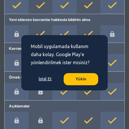
Yeni eklenen kavramlar hakkında bildirim alma
Mobil uygulamada kullanım
Kavram önerme
daha kolay. Google Play'e
yönlendirilmek ister misiniz?
Örnek cümleler
İptal Et
Yükle
Açıklamalar