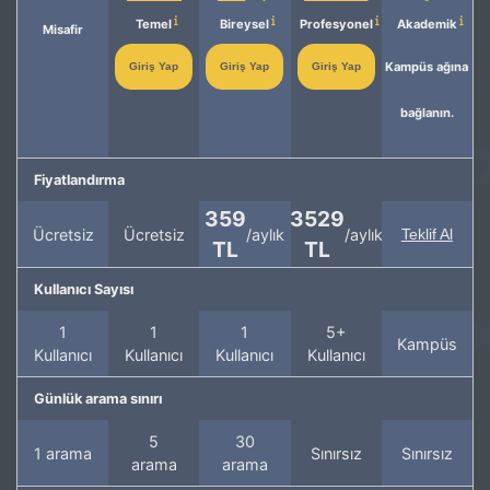
Temel
Bireysel
Profesyonel
Akademik
Misafir
Kampüs ağına
Giriş Yap
Giriş Yap
Giriş Yap
bağlanın.
Fiyatlandırma
359
3529
Ücretsiz
Ücretsiz
/aylık
/aylık
Teklif Al
TL
TL
Kullanıcı Sayısı
1
1
1
5+
Kampüs
Kullanıcı
Kullanıcı
Kullanıcı
Kullanıcı
Günlük arama sınırı
5
30
1 arama
Sınırsız
Sınırsız
arama
arama