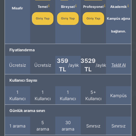
Temel
Bireysel
Profesyonel
Akademik
Misafir
Kampüs ağına
Giriş Yap
Giriş Yap
Giriş Yap
bağlanın.
Fiyatlandırma
359
3529
Ücretsiz
Ücretsiz
/aylık
/aylık
Teklif Al
TL
TL
Kullanıcı Sayısı
1
1
1
5+
Kampüs
Kullanıcı
Kullanıcı
Kullanıcı
Kullanıcı
Günlük arama sınırı
5
30
1 arama
Sınırsız
Sınırsız
arama
arama