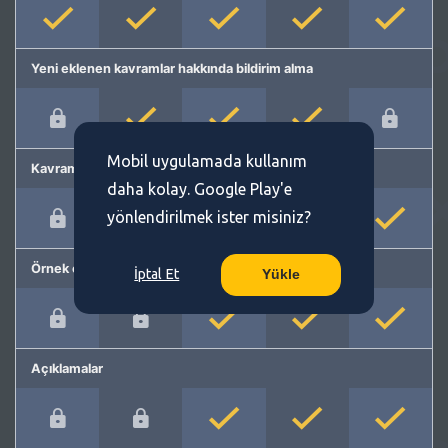
Yeni eklenen kavramlar hakkında bildirim alma
Mobil uygulamada kullanım
Kavram önerme
daha kolay. Google Play'e
yönlendirilmek ister misiniz?
Örnek cümleler
İptal Et
Yükle
Açıklamalar