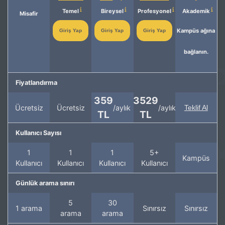
Temel
Bireysel
Profesyonel
Akademik
Misafir
Kampüs ağına
Giriş Yap
Giriş Yap
Giriş Yap
bağlanın.
Fiyatlandırma
359
3529
Ücretsiz
Ücretsiz
/aylık
/aylık
Teklif Al
TL
TL
Kullanıcı Sayısı
1
1
1
5+
Kampüs
Kullanıcı
Kullanıcı
Kullanıcı
Kullanıcı
Günlük arama sınırı
5
30
1 arama
Sınırsız
Sınırsız
arama
arama