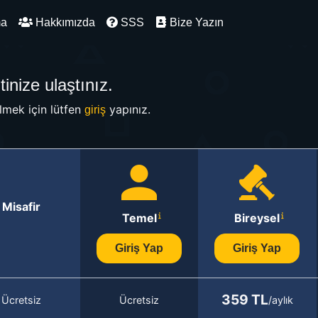
ma
Hakkımızda
SSS
Bize Yazın
inize ulaştınız.
mek için lütfen
yapınız.
giriş
Misafir
Temel
Bireysel
Giriş Yap
Giriş Yap
359 TL
Ücretsiz
Ücretsiz
/aylık