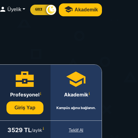
Üyelik
Akademik
GECE
Profesyonel
Akademik
Giriş Yap
Kampüs ağına bağlanın.
3529 TL
/aylık
Teklif Al