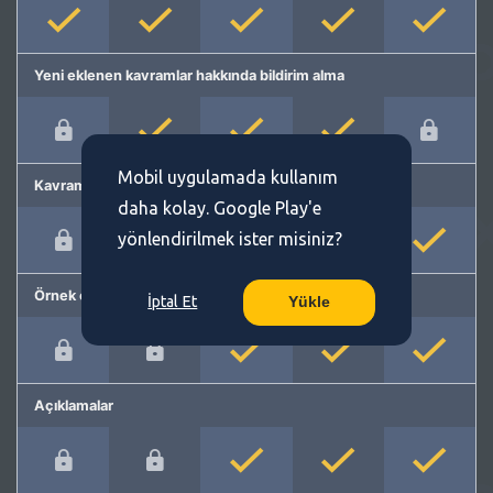
Yeni eklenen kavramlar hakkında bildirim alma
Mobil uygulamada kullanım
Kavram önerme
daha kolay. Google Play'e
yönlendirilmek ister misiniz?
Örnek cümleler
İptal Et
Yükle
Açıklamalar