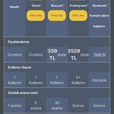
Temel
Bireysel
Profesyonel
Akademik
Misafir
Kampüs ağına
Giriş Yap
Giriş Yap
Giriş Yap
bağlanın.
Fiyatlandırma
359
3529
Ücretsiz
Ücretsiz
/aylık
/aylık
Teklif Al
TL
TL
Kullanıcı Sayısı
1
1
1
5+
Kampüs
Kullanıcı
Kullanıcı
Kullanıcı
Kullanıcı
Günlük arama sınırı
5
30
1 arama
Sınırsız
Sınırsız
arama
arama